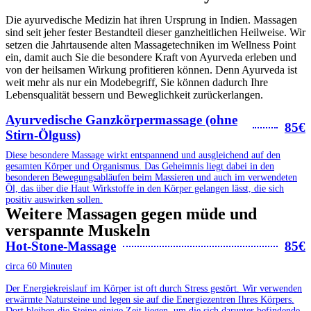
Die ayurvedische Medizin hat ihren Ursprung in Indien. Massagen
sind seit jeher fester Bestandteil dieser ganzheitlichen Heilweise. Wir
setzen die Jahrtausende alten Massagetechniken im Wellness Point
ein, damit auch Sie die besondere Kraft von Ayurveda erleben und
von der heilsamen Wirkung profitieren können. Denn Ayurveda ist
weit mehr als nur ein Modebegriff, Sie können dadurch Ihre
Lebensqualität bessern und Beweglichkeit zurückerlangen.
Ayurvedische Ganzkörpermassage (ohne
85€
Stirn-Ölguss)
Diese besondere Massage wirkt entspannend und ausgleichend auf den
gesamten Körper und Organismus. Das Geheimnis liegt dabei in den
besonderen Bewegungsabläufen beim Massieren und auch im verwendeten
Öl, das über die Haut Wirkstoffe in den Körper gelangen lässt, die sich
positiv auswirken sollen.
Weitere Massagen gegen müde und
verspannte Muskeln
Hot-Stone-Massage
85€
circa 60 Minuten
Der Energiekreislauf im Körper ist oft durch Stress gestört. Wir verwenden
erwärmte Natursteine und legen sie auf die Energiezentren Ihres Körpers.
Dort bleiben die Steine einige Zeit liegen, um die sich darunter befindende