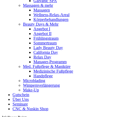
Galvanic SPA
Massagen & mehr
Massagen
Wellness-Relax-Areal
Körperbehandlungen
Beauty Days & Mehr
Angebot I
Angebot II
Frühlingstraum
Sommertraum
Lady Beauty Day
California Day
Relax Day
Manager-Programm
Med. Fußpflege & Maniküre
Medizinische Fußpflege
Handpflege
Microblading
Wimpernverlängerung
Make-Up
Gutschein
Über Uns
Seminare
CNC & Nuskin Shop