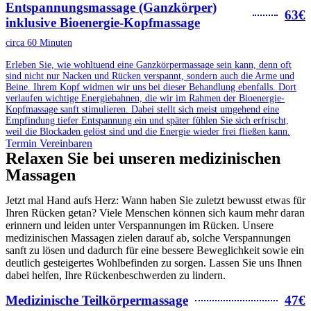
Entspannungsmassage (Ganzkörper)
63€
inklusive Bioenergie-Kopfmassage
circa 60 Minuten
Erleben Sie, wie wohltuend eine Ganzkörpermassage sein kann, denn oft
sind nicht nur Nacken und Rücken verspannt, sondern auch die Arme und
Beine. Ihrem Kopf widmen wir uns bei dieser Behandlung ebenfalls. Dort
verlaufen wichtige Energiebahnen, die wir im Rahmen der Bioenergie-
Kopfmassage sanft stimulieren. Dabei stellt sich meist umgehend eine
Empfindung tiefer Entspannung ein und später fühlen Sie sich erfrischt,
weil die Blockaden gelöst sind und die Energie wieder frei fließen kann.
Termin Vereinbaren
Relaxen Sie bei unseren medizinischen
Massagen
Jetzt mal Hand aufs Herz: Wann haben Sie zuletzt bewusst etwas für
Ihren Rücken getan? Viele Menschen können sich kaum mehr daran
erinnern und leiden unter Verspannungen im Rücken. Unsere
medizinischen Massagen zielen darauf ab, solche Verspannungen
sanft zu lösen und dadurch für eine bessere Beweglichkeit sowie ein
deutlich gesteigertes Wohlbefinden zu sorgen. Lassen Sie uns Ihnen
dabei helfen, Ihre Rückenbeschwerden zu lindern.
Medizinische Teilkörpermassage
47€