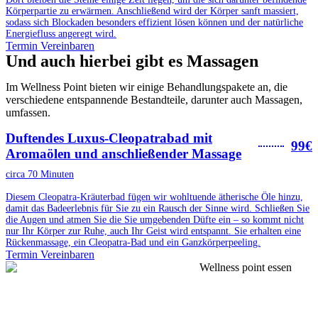
Körperpartie zu erwärmen. Anschließend wird der Körper sanft massiert,
sodass sich Blockaden besonders effizient lösen können und der natürliche
Energiefluss angeregt wird.
Termin Vereinbaren
Und auch hierbei gibt es Massagen
Im Wellness Point bieten wir einige Behandlungspakete an, die
verschiedene entspannende Bestandteile, darunter auch Massagen,
umfassen.
Duftendes Luxus-Cleopatrabad mit
99€
Aromaölen und anschließender Massage
circa 70 Minuten
Diesem Cleopatra-Kräuterbad fügen wir wohltuende ätherische Öle hinzu,
damit das Badeerlebnis für Sie zu ein Rausch der Sinne wird. Schließen Sie
die Augen und atmen Sie die Sie umgebenden Düfte ein – so kommt nicht
nur Ihr Körper zur Ruhe, auch Ihr Geist wird entspannt. Sie erhalten eine
Rückenmassage, ein Cleopatra-Bad und ein Ganzkörperpeeling.
Termin Vereinbaren