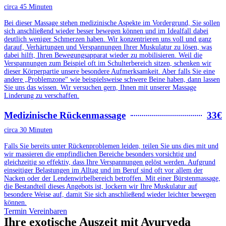
circa 45 Minuten
Bei dieser Massage stehen medizinische Aspekte im Vordergrund, Sie sollen
sich anschließend wieder besser bewegen können und im Idealfall dabei
deutlich weniger Schmerzen haben. Wir konzentrieren uns voll und ganz
darauf, Verhärtungen und Verspannungen Ihrer Muskulatur zu lösen, was
dabei hilft, Ihren Bewegungsapparat wieder zu mobilisieren. Weil die
Verspannungen zum Beispiel oft im Schulterbereich sitzen, schenken wir
dieser Körperpartie unsere besondere Aufmerksamkeit. Aber falls Sie eine
andere „Problemzone“ wie beispielsweise schwere Beine haben, dann lassen
Sie uns das wissen. Wir versuchen gern, Ihnen mit unserer Massage
Linderung zu verschaffen.
Medizinische Rückenmassage
33€
circa 30 Minuten
Falls Sie bereits unter Rückenproblemen leiden, teilen Sie uns dies mit und
wir massieren die empfindlichen Bereiche besonders vorsichtig und
gleichzeitig so effektiv, dass Ihre Verspannungen gelöst werden. Aufgrund
einseitiger Belastungen im Alltag und im Beruf sind oft vor allem der
Nacken oder der Lendenwirbelbereich betroffen. Mit einer Bürstenmassage,
die Bestandteil dieses Angebots ist, lockern wir Ihre Muskulatur auf
besondere Weise auf, damit Sie sich anschließend wieder leichter bewegen
können.
Termin Vereinbaren
Ihre exotische Auszeit mit Ayurveda