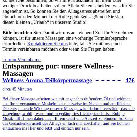
können Sie bestimmen, ob wir Ihre Muskulatur mit mehr oder
weniger Druck bearbeiten sollen. Allein Sie entscheiden, was für Sie
angenehm ist. So können Sie den Alltagsstress abstreifen und
einfach nur den Moment der Ruhe genießen – gönnen Sie sich
diesen kleinen „Urlaub“ in unserem Studio!
Bitte beachten Sie:
Damit wir uns ausreichend Zeit für Sie nehmen
können, ist für unsere Massagen eine vorherige Terminabsprache
erforderlich.
Kontaktieren Sie uns
bitte, falls Sie mit uns einen
Termin vereinbaren möchten oder wenn Sie Fragen haben.
Termin Vereinbaren
Entspannung pur: unsere Wellness-
Massagen
Wellness-Aroma-Teilkörpermassage
47€
circa 45 Minuten
Bei dieser Massage arbeiten wir mit angenehm duftendem Öl und widmen
uns Ihren verspannten Muskeln beispielsweise im Nacken und am Rücken.
Die entspannende Wirkung unserer Massage wird dadurch verstärkt, dass die
Umgebung wohlig warm und in gedämpftes Licht getaucht ist. Ruhige
Musik hilft Ihnen dabei, auch Ihrem Geist eine Auszeit zu gönnen. So kann
das Gedankenkarussell des Alltags einfach mal abschalten und Sie können
eintauchen ins Hier und Jetzt und einfach nur sein.