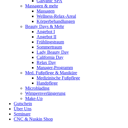
Galvanic SPA
Massagen & mehr
Massagen
Wellness-Relax-Areal
Körperbehandlungen
Beauty Days & Mehr
Angebot I
Angebot II
Frühlingstraum
Sommertraum
Lady Beauty Day
California Day
Relax Day
Manager-Programm
Med. Fußpflege & Maniküre
Medizinische Fußpflege
Handpflege
Microblading
Wimpernverlängerung
Make-Up
Gutschein
Über Uns
Seminare
CNC & Nuskin Shop