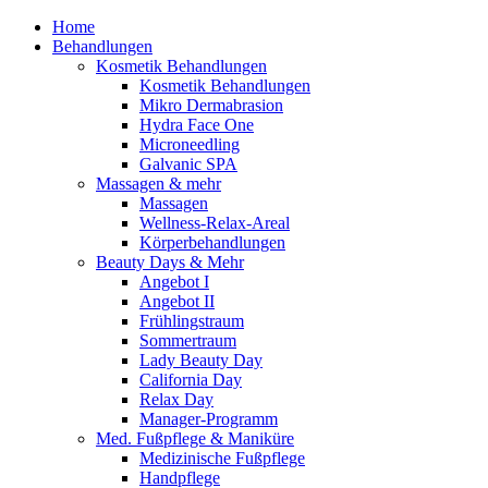
Home
Behandlungen
Kosmetik Behandlungen
Kosmetik Behandlungen
Mikro Dermabrasion
Hydra Face One
Microneedling
Galvanic SPA
Massagen & mehr
Massagen
Wellness-Relax-Areal
Körperbehandlungen
Beauty Days & Mehr
Angebot I
Angebot II
Frühlingstraum
Sommertraum
Lady Beauty Day
California Day
Relax Day
Manager-Programm
Med. Fußpflege & Maniküre
Medizinische Fußpflege
Handpflege