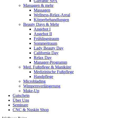
Galvanic SPA
Massagen & mehr
Massagen
Wellness-Relax-Areal
Körperbehandlungen
Beauty Days & Mehr
Angebot I
Angebot II
Frühlingstraum
Sommertraum
Lady Beauty Day
California Day
Relax Day
Manager-Programm
Med. Fußpflege & Maniküre
Medizinische Fußpflege
Handpflege
Microblading
Wimpernverlängerung
Make-Up
Gutschein
Über Uns
Seminare
CNC & Nuskin Shop